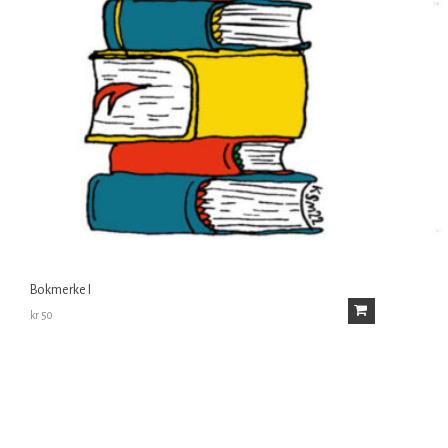
Bokmerke I
kr
50