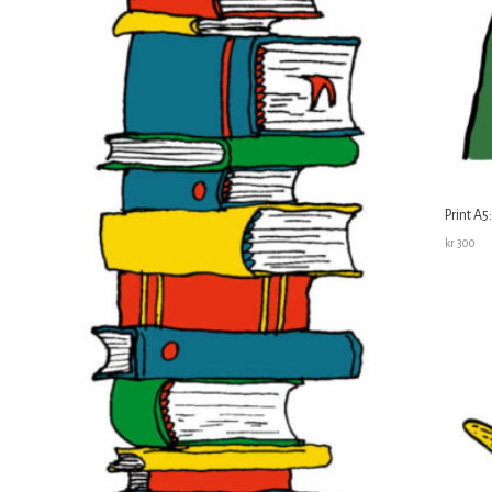
Print A5
kr
300