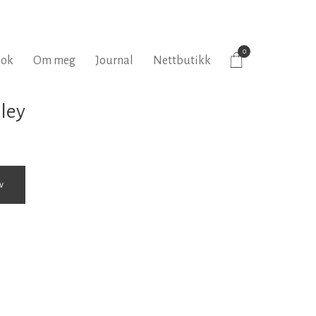
0
bok
Om meg
Journal
Nettbutikk
rley
v