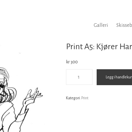
Galleri
Skisse
Print A5: Kjører Ha
kr
300
Print
Legg i handlekur
A5:
Kjører
Kategori:
Print
Harley
antall