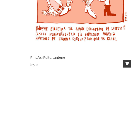
Print A4: Kulturtantene
kr
500