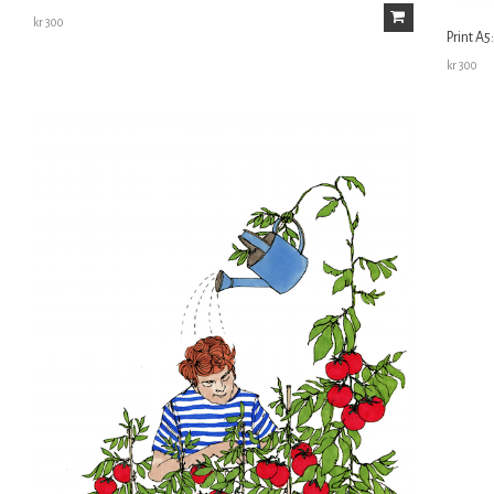
kr
300
Print A
kr
300