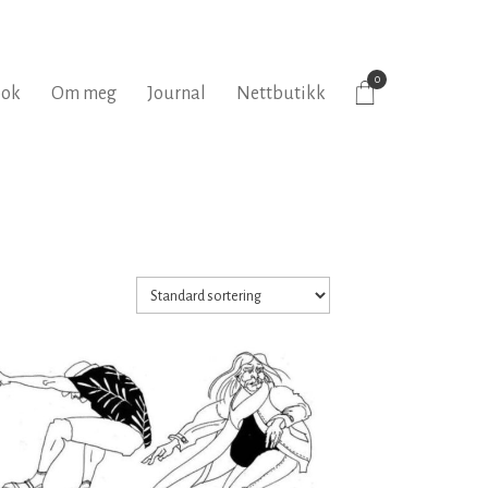
0
bok
Om meg
Journal
Nettbutikk