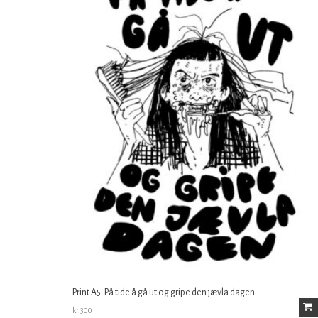
Print A5: På tide å gå ut og gripe den jævla dagen
kr
300