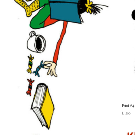
Print A4:
kr
500