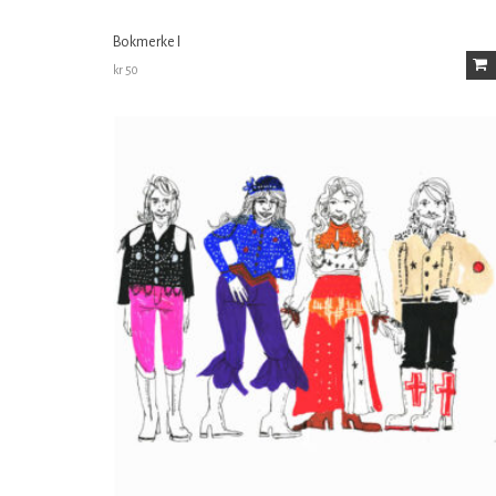
Bokmerke I
kr
50