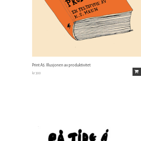
Print A5: Illusjonen av produktivitet
kr
300