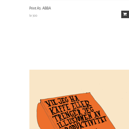
Print A5: ABBA
kr
300