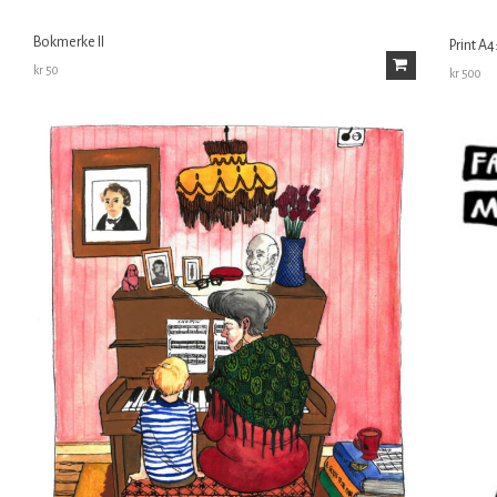
Bokmerke II
Print A4
kr
50
kr
500