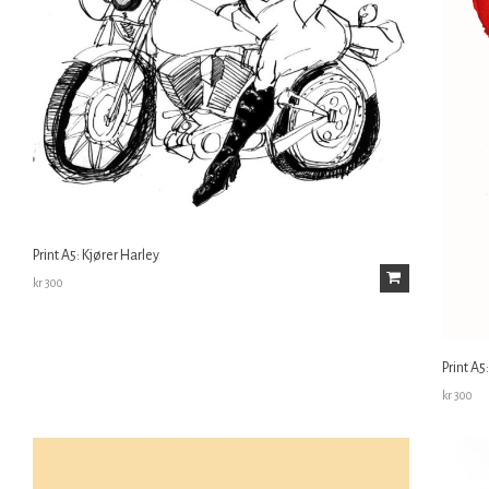
Print A5: Kjører Harley
kr
300
Print A5:
kr
300