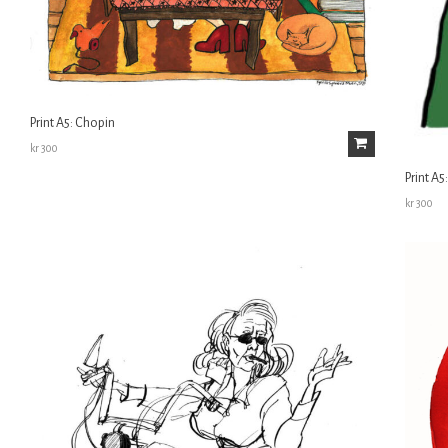
Print A5: Chopin
kr
300
Print A5
kr
300