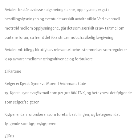
Avtalen består av disse salgsbetingelsene, opp- lysninger gitt i
bestillingsløsningen og eventuelt særskilt avtalte vilkår. Ved eventuell
motstrid mellom opplysningene, går det som særskilt er av- talt mellom
partene foran, så fremt det ikke strider mot ufravikelig lovgivning.
Avtalen vil i tillegg bli utfylt av relevante lovbe- stemmelser som regulerer
kjøp av varer mellom næringsdrivende og forbrukere.
2] Partene
Selger er Kjersti Synneva Moen, Deichmans Gate
19, Kjersti.synneva@gmail.com 921 302 886 ENK, og betegnes i det følgende
som selger/selgeren.
Kjøper er den forbrukeren som foretar bestillingen, og betegnes i det
følgende som kjøper/kjøperen.
3] Pris