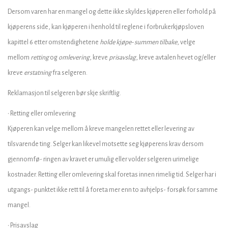
Dersom varen har en mangel og dette ikke skyldes kjøperen eller forhold på
kjøperens side, kan kjøperen i henhold til reglene i forbrukerkjøpsloven
kapittel 6 etter omstendighetene
holde kjøpe- summen tilbake
, velge
mellom
retting
og
omlevering
, kreve
prisavslag
, kreve avtalen hevet og/eller
kreve
erstatning
fra selgeren.
Reklamasjon til selgeren bør skje skriftlig.
• Retting eller omlevering
Kjøperen kan velge mellom å kreve mangelen rettet eller levering av
tilsvarende ting. Selger kan likevel motsette seg kjøperens krav dersom
gjennomfø- ringen av kravet er umulig eller volder selgeren urimelige
kostnader. Retting eller omlevering skal foretas innen rimelig tid. Selger har i
utgangs- punktet ikke rett til å foreta mer enn to avhjelps- forsøk for samme
mangel.
• Prisavslag