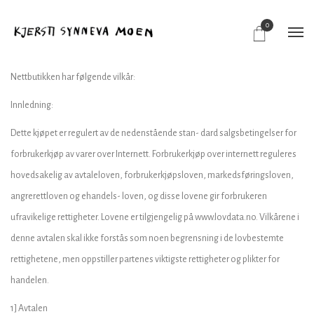
0
Nettbutikken har følgende vilkår:
Innledning:
Dette kjøpet er regulert av de nedenstående stan- dard salgsbetingelser for
forbrukerkjøp av varer over Internett. Forbrukerkjøp over internett reguleres
hovedsakelig av avtaleloven, forbrukerkjøpsloven, markedsføringsloven,
angrerettloven og ehandels- loven, og disse lovene gir forbrukeren
ufravikelige rettigheter. Lovene er tilgjengelig på www.lovdata.no. Vilkårene i
denne avtalen skal ikke forstås som noen begrensning i de lovbestemte
rettighetene, men oppstiller partenes viktigste rettigheter og plikter for
handelen.
1] Avtalen