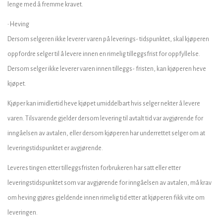
lenge med å fremme kravet.
• Heving
Dersom selgeren ikke leverer varen på leverings- tidspunktet, skal kjøperen
oppfordre selger til å levere innen en rimelig tilleggsfrist for oppfyllelse.
Dersom selger ikke leverer varen innen tilleggs- fristen, kan kjøperen heve
kjøpet.
Kjøper kan imidlertid heve kjøpet umiddelbart hvis selger nekter å levere
varen. Tilsvarende gjelder dersom levering til avtalt tid var avgjørende for
inngåelsen av avtalen, eller dersom kjøperen har underrettet selger om at
leveringstidspunktet er avgjørende.
Leveres tingen etter tilleggsfristen forbrukeren har satt eller etter
leveringstidspunktet som var avgjørende for inngåelsen av avtalen, må krav
om heving gjøres gjeldende innen rimelig tid etter at kjøperen fikk vite om
leveringen.