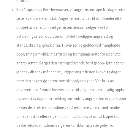
mottatt.
Består kjøpet av flere leveranser, vil angrefristen løpe fra dagen etter
siste leveranse er mottatt.Angrefristen utvides til 12 måneder etter
utløpet av den opprinnelige fristen dersom selger ikke før
avtaleinngåelsen opplyser om at det foreligger angrerett og
standardisert angreskjema. Tilsva- rende gjelder ved manglende
opplysning om vilkår, tidsfrister og fremgangsmåte for å benytte
angre- retten. Sørger den næringsdrivende for å gi opp- lysningene i
løpet av disse 12 månedene, utløper angrefristen likevel 14 dager
etter den dagen kjøperen mottok opplysningene.Ved bruk av
angreretten må varen leveres tilbake til selgeren uten unødig opphold
og senest 14 dager fra melding om bruk av angreretten er gitt. Kjøper
dekker de direkte kostnadene ved å returnere varen, med mindre
annet er avtalt eller selger har unnlatt å opplyse om at kjøper skal
dekke returkostnadene. Selgeren kan ikke fastsette gebyr for