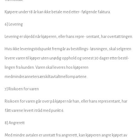
Kjøpere under 18 år kan ikke betale med etter- følgende faktura.
6] Levering
Levering er skjedd når kjøperen, eller hans repre- sentant, har overtatt tingen.
Hvis ikke leveringstidspunkt fremgår av bestillings- løsningen, skal selgeren
levere varen til kjøper uten unødig opphold og senest 30 dager etter bestil-
lingen fra kunden. Varen skal leveres hos kjøperen
medmindreannetersærskiltavtaltmellompartene.
7] Risikoen for varen
Risikoen for varen går over på kjøper når han, eller hans representant, har
fått varene levert i tråd med punkt 6.
8] Angrerett
Med mindre avtalen er unntatt fra angrerett, kan kjøperen angre kjøpet av