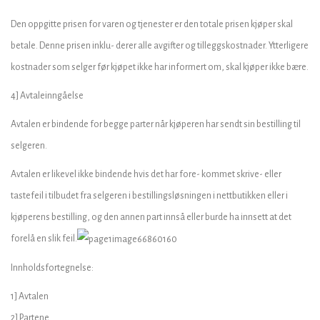
Den oppgitte prisen for varen og tjenester er den totale prisen kjøper skal
betale. Denne prisen inklu- derer alle avgifter og tilleggskostnader. Ytterligere
kostnader som selger før kjøpet ikke har informert om, skal kjøper ikke bære.
4] Avtaleinngåelse
Avtalen er bindende for begge parter når kjøperen har sendt sin bestilling til
selgeren.
Avtalen er likevel ikke bindende hvis det har fore- kommet skrive- eller
tastefeil i tilbudet fra selgeren i bestillingsløsningen i nettbutikken eller i
kjøperens bestilling, og den annen part innså eller burde ha innsett at det
forelå en slik feil.
Innholdsfortegnelse:
1] Avtalen
2] Partene