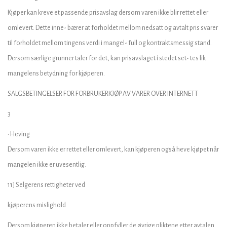
Kjøper kan kreve et passende prisavslag dersom varen ikke blir rettet eller
omlevert. Dette inne- bærer at forholdet mellom nedsatt og avtalt pris svarer
til forholdet mellom tingens verdi i mangel- full og kontraktsmessig stand.
Dersom særlige grunner taler for det, kan prisavslaget i stedet set- tes lik
mangelens betydning for kjøperen.
SALGSBETINGELSER FOR FORBRUKERKJØP AV VARER OVER INTERNETT
3
• Heving
Dersom varen ikke er rettet eller omlevert, kan kjøperen også heve kjøpet når
mangelen ikke er uvesentlig.
11] Selgerens rettigheter ved
kjøperens mislighold
Dersom kjøperen ikke betaler eller oppfyller de øvrige pliktene etter avtalen