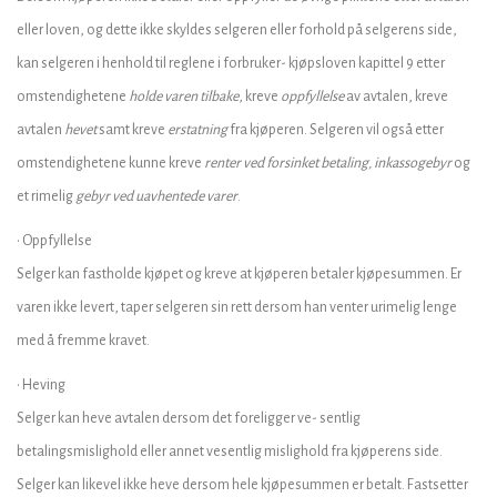
eller loven, og dette ikke skyldes selgeren eller forhold på selgerens side,
kan selgeren i henhold til reglene i forbruker- kjøpsloven kapittel 9 etter
omstendighetene
holde varen tilbake
, kreve
oppfyllelse
av avtalen, kreve
avtalen
hevet
samt kreve
erstatning
fra kjøperen. Selgeren vil også etter
omstendighetene kunne kreve
renter ved forsinket betaling, inkassogebyr
og
et rimelig
gebyr ved uavhentede varer
.
• Oppfyllelse
Selger kan fastholde kjøpet og kreve at kjøperen betaler kjøpesummen. Er
varen ikke levert, taper selgeren sin rett dersom han venter urimelig lenge
med å fremme kravet.
• Heving
Selger kan heve avtalen dersom det foreligger ve- sentlig
betalingsmislighold eller annet vesentlig mislighold fra kjøperens side.
Selger kan likevel ikke heve dersom hele kjøpesummen er betalt. Fastsetter