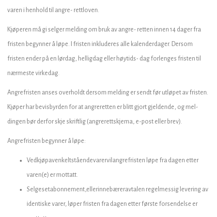
varen i henhold til angre- rettloven.
Kjøperen må gi selger melding om bruk av angre- retten innen 14 dager fra
fristen begynner å løpe. I fristen inkluderes alle kalenderdager. Dersom
fristen ender på en lørdag, helligdag eller høytids- dag forlenges fristen til
nærmeste virkedag.
Angrefristen anses overholdt dersom melding er sendt før utløpet av fristen.
Kjøper har bevisbyrden for at angreretten er blitt gjort gjeldende, og mel-
dingen bør derfor skje skriftlig (angrerettskjema, e-post eller brev).
Angrefristen begynner å løpe:
Vedkjøpavenkeltståendevarervilangrefristen løpe fra dagen etter
varen(e) er mottatt.
Selgesetabonnement,ellerinnebæreravtalen regelmessig levering av
identiske varer, løper fristen fra dagen etter første forsendelse er