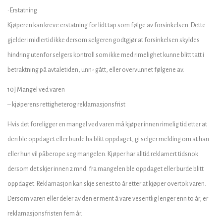
• Erstatning
Kjøperen kan kreve erstatning for lidt tap som følge av forsinkelsen. Dette
gjelder imidlertid ikke dersom selgeren godtgjør at forsinkelsen skyldes
hindring utenfor selgers kontroll som ikke med rimelighet kunne blitt tatt i
betraktning på avtaletiden, unn- gått, eller overvunnet følgene av.
10] Mangel ved varen
– kjøperens rettigheterog reklamasjonsfrist
Hvis det foreligger en mangel ved varen må kjøper innen rimelig tid etter at
den ble oppdaget eller burde ha blitt oppdaget, gi selger melding om at han
eller hun vil påberope seg mangelen. Kjøper har alltid reklamert tidsnok
dersom det skjer innen 2 mnd. fra mangelen ble oppdaget eller burde blitt
oppdaget. Reklamasjon kan skje senest to år etter at kjøper overtok varen.
Dersom varen eller deler av den er ment å vare vesentlig lenger enn to år, er
reklamasjonsfristen fem år.