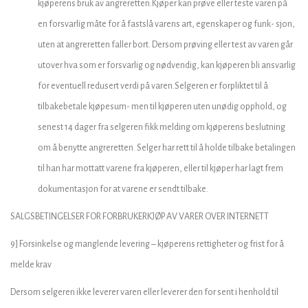
kjøperens bruk av angreretten.Kjøper kan prøve eller teste varen på
en forsvarlig måte for å fastslå varens art, egenskaper og funk- sjon,
uten at angreretten faller bort. Dersom prøving eller test av varen går
utover hva som er forsvarlig og nødvendig, kan kjøperen bli ansvarlig
for eventuell redusert verdi på varen.Selgeren er forpliktet til å
tilbakebetale kjøpesum- men til kjøperen uten unødig opphold, og
senest 14 dager fra selgeren fikk melding om kjøperens beslutning
om å benytte angreretten. Selger har rett til å holde tilbake betalingen
til han har mottatt varene fra kjøperen, eller til kjøper har lagt frem
dokumentasjon for at varene er sendt tilbake.
SALGSBETINGELSER FOR FORBRUKERKJØP AV VARER OVER INTERNETT
9] Forsinkelse og manglende levering – kjøperens rettigheter og frist for å
melde krav
Dersom selgeren ikke leverer varen eller leverer den for sent i henhold til