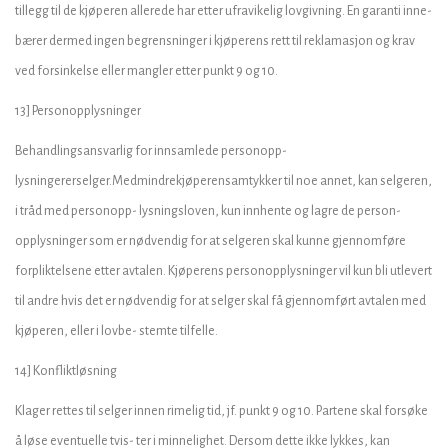
tillegg til de kjøperen allerede har etter ufravikelig lovgivning. En garanti inne-
bærer dermed ingen begrensninger i kjøperens rett til reklamasjon og krav
ved forsinkelse eller mangler etter punkt 9 og 10.
13] Personopplysninger
Behandlingsansvarlig for innsamlede personopp-
lysningererselger.Medmindrekjøperensamtykker til noe annet, kan selgeren,
i tråd med personopp- lysningsloven, kun innhente og lagre de person-
opplysninger som er nødvendig for at selgeren skal kunne gjennomføre
forpliktelsene etter avtalen. Kjøperens personopplysninger vil kun bli utlevert
til andre hvis det er nødvendig for at selger skal få gjennomført avtalen med
kjøperen, eller i lovbe- stemte tilfelle.
14] Konfliktløsning
Klager rettes til selger innen rimelig tid, jf. punkt 9 og 10. Partene skal forsøke
å løse eventuelle tvis- ter i minnelighet. Dersom dette ikke lykkes, kan