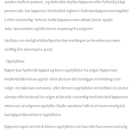
avtalen mellom partene, og dette ikke skyldes kjøperen eller forhold på kjø-
perens side, kan kjøperen i henhold til reglene i forbrukerkjøpslovens kapittel
5 etter omstendig- hetene
holde kjøpesummen tilbake
, kreve
oppfyl-
lelse
,
heve
avtalen og/eller kreve
erstatning
fra selgeren.
Ved krav om misligholdsbeføyelser bør meldingen av bevishensyn være
skriftlig (for eksempel e-post).
• Oppfyllelse
Kjøper kan fastholde kjøpet og kreve oppfyllelse fra selger. Kjøper kan
imidlertid ikke kreve oppfyl- lelse dersom det foreligger en hindring som
selge- ren ikke kan overvinne, eller dersom oppfyllelse vil medføre en så stor
ulempe eller kostnad for selger at det står i vesentlig misforhold til kjøperens
interesse i at selgeren oppfyller. Skulle vanskene falle bort innen rimelig tid,
kan kjøper likevel kreve oppfyllelse.
Kjøperen taper sin rett til å kreve oppfyllelse om han eller hun venter urimelig