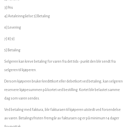
3] Pris
4] Avtaleinngåelse 5] Betaling
6] Levering
7] 8] 9]
5] Betaling
Selgeren kan kreve betaling for varen fra det tids- punkt den blir sendt fra
selgeren til kjøperen.
Dersom kjøperen bruker kredittkort eller debetkort ved betaling, kan selgeren
reservere kjøpesummen på kortet ved bestilling. Kortet blir belastet samme
dag som varen sendes.
Ved betaling med faktura, blir fakturaen til kjøperen utstedt ved forsendelse
av varen. Betalingsfristen fremgår av fakturaen og er på minimum 14 dager
fra mottak.