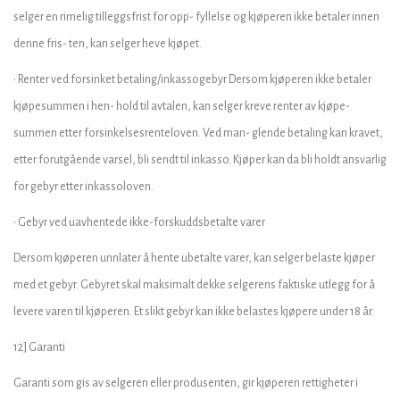
selger en rimelig tilleggsfrist for opp- fyllelse og kjøperen ikke betaler innen
denne fris- ten, kan selger heve kjøpet.
• Renter ved forsinket betaling/inkassogebyr Dersom kjøperen ikke betaler
kjøpesummen i hen- hold til avtalen, kan selger kreve renter av kjøpe-
summen etter forsinkelsesrenteloven. Ved man- glende betaling kan kravet,
etter forutgående varsel, bli sendt til inkasso. Kjøper kan da bli holdt ansvarlig
for gebyr etter inkassoloven.
• Gebyr ved uavhentede ikke-forskuddsbetalte varer
Dersom kjøperen unnlater å hente ubetalte varer, kan selger belaste kjøper
med et gebyr. Gebyret skal maksimalt dekke selgerens faktiske utlegg for å
levere varen til kjøperen. Et slikt gebyr kan ikke belastes kjøpere under 18 år.
12] Garanti
Garanti som gis av selgeren eller produsenten, gir kjøperen rettigheter i