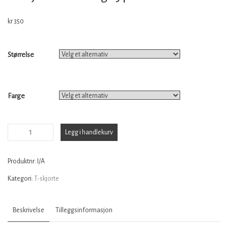
kr
350
Størrelse
Farge
T-
Legg i handlekurv
skjorte:
Smidig
Produktnr:
I/A
type
Kategori:
T-skjorte
antall
Beskrivelse
Tilleggsinformasjon