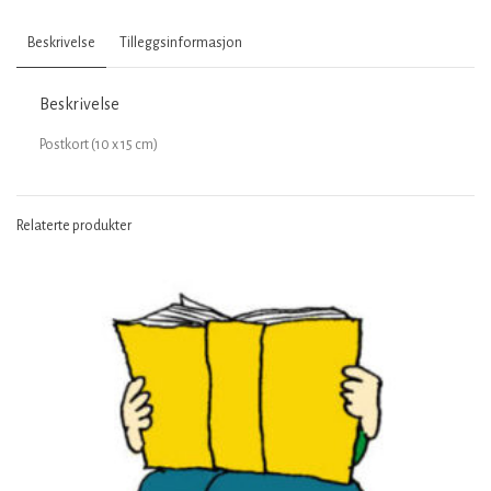
og
fred
Beskrivelse
Tilleggsinformasjon
på
Beskrivelse
jord
antall
Postkort (10 x 15 cm)
Relaterte produkter