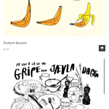
Postkort: Bananer
kr
50