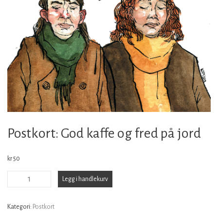
Postkort: God kaffe og fred på jord
kr
50
Postkort:
Legg i handlekurv
God
kaffe
Kategori:
Postkort