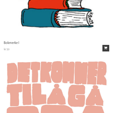
Bokmerke I
kr
50