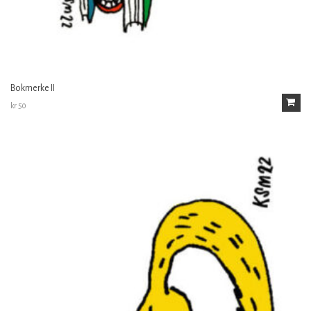
Bokmerke II
kr
50