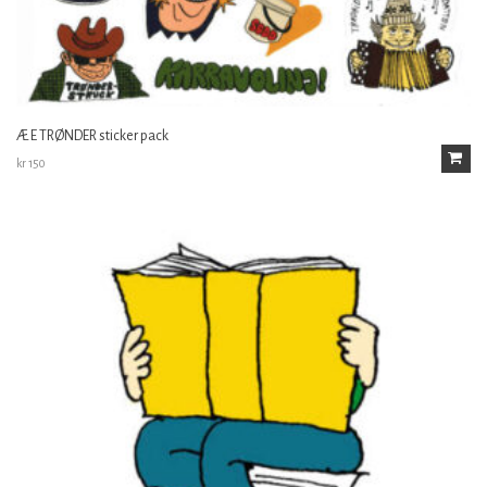
Æ E TRØNDER sticker pack
kr
150