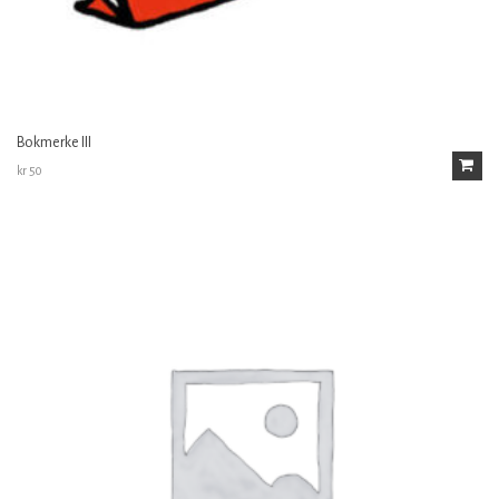
Bokmerke III
kr
50