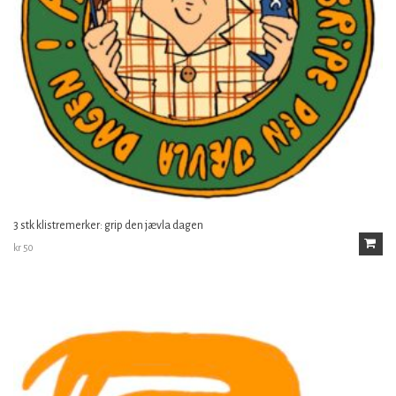
3 stk klistremerker: grip den jævla dagen
kr
50