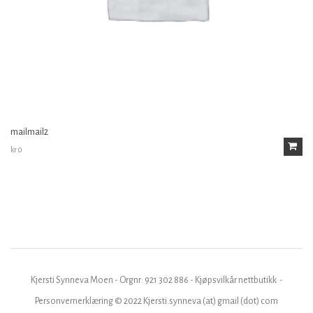
mailmail2
kr
0
Kjersti Synneva Moen - Orgnr:
921 302 886 -
Kjøpsvilkår nettbutikk
-
Personvernerklæring
© 2022 Kjersti.synneva (at) gmail (dot) com